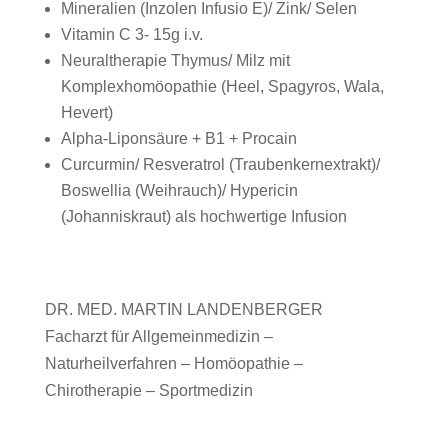
Mineralien (Inzolen Infusio E)/ Zink/ Selen
Vitamin C 3- 15g i.v.
Neuraltherapie Thymus/ Milz mit
Komplexhomöopathie (Heel, Spagyros, Wala,
Hevert)
Alpha-Liponsäure + B1 + Procain
Curcurmin/ Resveratrol (Traubenkernextrakt)/
Boswellia (Weihrauch)/ Hypericin
(Johanniskraut) als hochwertige Infusion
DR. MED. MARTIN LANDENBERGER
Facharzt für Allgemeinmedizin –
Naturheilverfahren – Homöopathie –
Chirotherapie – Sportmedizin